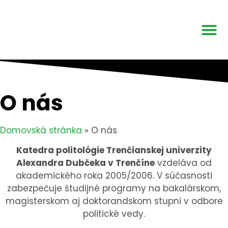
AKTIVITY PRE ŽIAKOV
PONUKA PRE ŠKOLY
O nás
Domovská stránka
»
O nás
Katedra politológie Trenčianskej univerzity
Alexandra Dubčeka v Trenčíne
vzdeláva od
akademického roka 2005/2006. V súčasnosti
zabezpečuje študijné programy na bakalárskom,
magisterskom aj doktorandskom stupni v odbore
politické vedy.