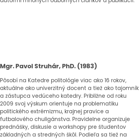
autormi mnohých odborných článkov a publikácií:
Mgr. Pavol Struhár, PhD. (1983)
Pôsobí na Katedre politológie viac ako 16 rokov,
aktuálne ako univerzitný docent a tiež ako tajomník
a zástupca vedúceho katedry. Približne od roku
2009 svoj výskum orientuje na problematiku
politického extrémizmu, krajnej pravice a
futbalového chuligánstva. Pravidelne organizuje
prednášky, diskusie a workshopy pre študentov
základných a stredných škôl. Podieľa sa tiež na