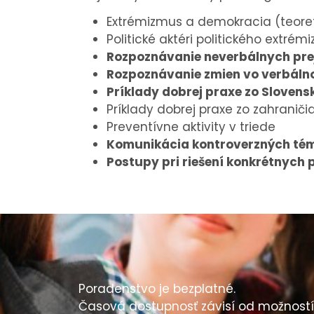
Extrémizmus a demokracia (teoreti
Politické aktéri politického extré
Rozpoznávanie neverbálnych prej
Rozpoznávanie zmien vo verbálno
Príklady dobrej praxe zo Slovens
Príklady dobrej praxe zo zahraniči
Preventívne aktivity v triede
Komunikácia kontroverzných tém
Postupy pri riešení konkrétnych 
Poradenstvo je bezplatné.
Časová dostupnosť závisí od možností