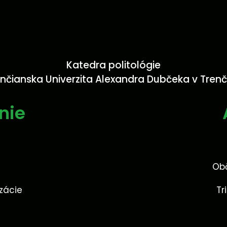
Katedra politológie
nčianska Univerzita Alexandra Dubčeka v Tren
nie
Ob
izácie
Tr
a