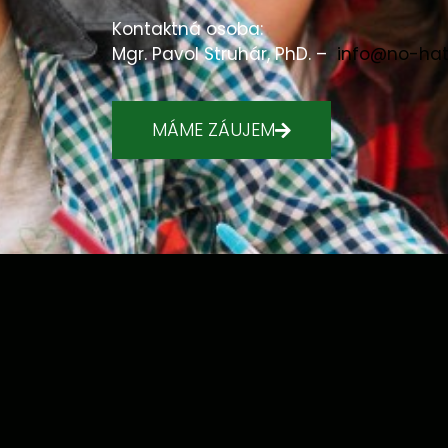
Kontaktná osoba:
Mgr. Pavol Struhár, PhD. –
info@no-hat
MÁME ZÁUJEM