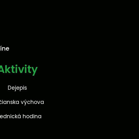
číne
Aktivity
Dejepis
čianska výchova
iednická hodina