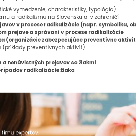
cké vymedzenie, charakteristiky, typológia)
mizmu a radikalizmu na Slovensku aj v zahraničí
avov v procese radikalizácie (napr. symbolika, ob
m prejave a správaní v procese radikalizácie
ka (organizácie zabezpečujúce preventívne aktivit
a (príklady preventívnych aktivít)
 a nenávistných prejavov so žiakmi
prípadov radikalizácie žiaka
 tímu expertov.